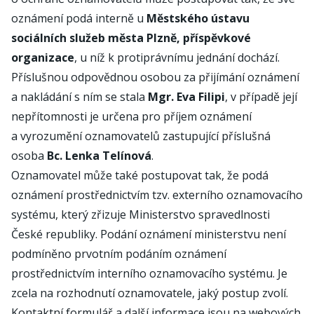
oznámení podá interně u
Městského ústavu
sociálních služeb města Plzně, příspěvkové
organizace
, u níž k protiprávnímu jednání dochází.
Příslušnou odpovědnou osobou za přijímání oznámení
a nakládání s ním se stala
Mgr. Eva Filipi
, v případě její
nepřítomnosti je určena pro příjem oznámení
a vyrozumění oznamovatelů zastupující příslušná
osoba
Bc. Lenka Telínová
.
Oznamovatel může také postupovat tak, že podá
oznámení prostřednictvím tzv. externího oznamovacího
systému, který zřizuje Ministerstvo spravedlnosti
České republiky. Podání oznámení ministerstvu není
podmíněno prvotním podáním oznámení
prostřednictvím interního oznamovacího systému. Je
zcela na rozhodnutí oznamovatele, jaký postup zvolí.
Kontaktní formulář a další informace jsou na webových