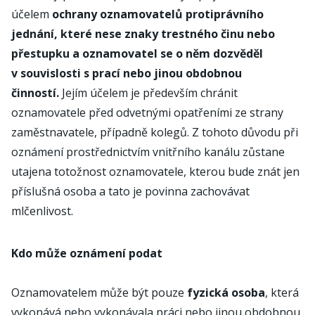
účelem
ochrany oznamovatelů protiprávního
jednání, které nese znaky trestného činu nebo
přestupku a oznamovatel se o něm dozvěděl
v souvislosti s prací nebo jinou obdobnou
činností.
Jejím účelem je především chránit
oznamovatele před odvetnými opatřeními ze strany
zaměstnavatele, případně kolegů. Z tohoto důvodu při
oznámení prostřednictvím vnitřního kanálu zůstane
utajena totožnost oznamovatele, kterou bude znát jen
příslušná osoba a tato je povinna zachovávat
mlčenlivost.
Kdo může oznámení podat
Oznamovatelem může být pouze
fyzická osoba
, která
vykonává nebo vykonávala práci nebo jinou obdobnou