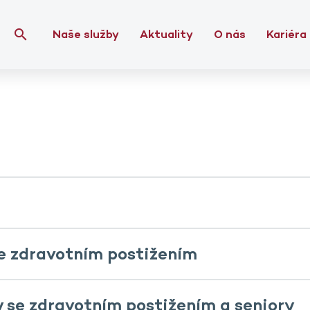
Naše služby
Aktuality
O nás
Kariéra
se zdravotním postižením
 se zdravotním postižením a seniory