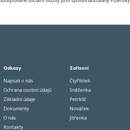
poskytované sociální služby jsou spolufinancovány Plzeňsk
Odkazy
Zařízení
Napsali o nás
Čtyřlístek
Ochrana osobní údajů
Sněženka
Základní údaje
Petrklíč
Dokumenty
Nováček
O nás
Jitřenka
Kontakty